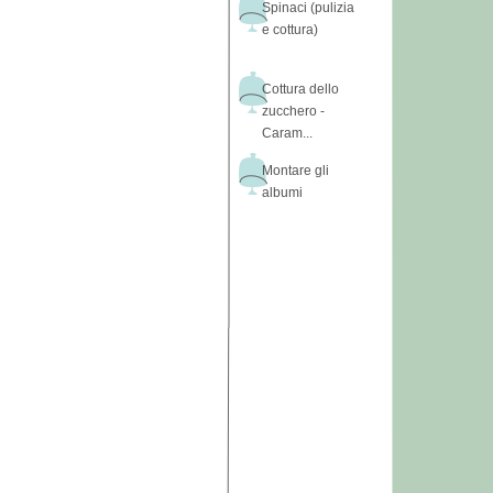
Spinaci (pulizia
e cottura)
Cottura dello
zucchero -
Caram...
Montare gli
albumi