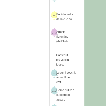
Enciclopedia
della cucina
Arrosto
fiorentino
(dell'Antic...
Contenuti
più visti in
totale:
Legumi secchi,
ammollo e
cottu...
Come pulire e
cuocere gli
aspa...