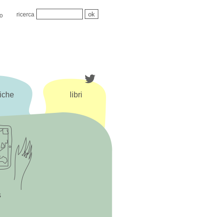
ricerca
mo
iche
libri
s