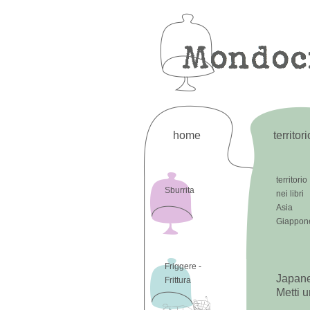
home
territori
territorio
Sburrita
nei libri
Asia
Giappon
Friggere -
Japane
Frittura
Metti u