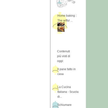
Home baking :
The artful ...
Contenuti
più visti di
oggi:
Il pane fatto in
casa
La Cucina
Italiana - Scuola
di...
Schiumare