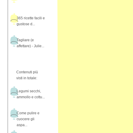
365 ricette facili e
gustose d...
Tagliare (e
affettare) - Julie...
Contenuti più
visti in totale:
Legumi secchi,
ammollo e cottu...
Come pulire e
cuocere gli
aspa...