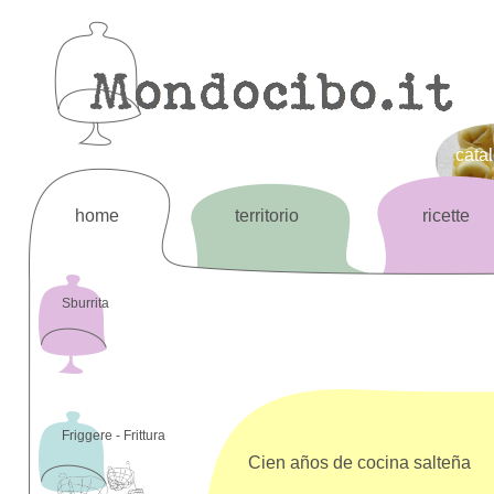
cata
home
territorio
ricette
Sburrita
Friggere - Frittura
Cien años de cocina salteña