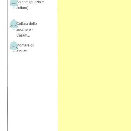
Spinaci (pulizia e
cottura)
Cottura dello
zucchero -
Caram...
Montare gli
albumi