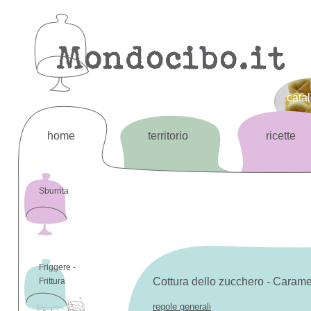
cata
home
territorio
ricette
Sburrita
Friggere -
Cottura dello zucchero - Carame
Frittura
regole generali