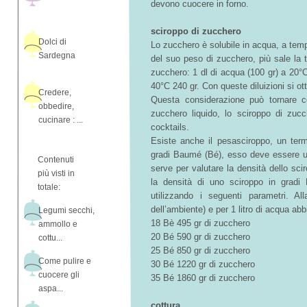
devono cuocere in forno.
sciroppo di zucchero
Dolci di
Lo zucchero è solubile in acqua, a temp
Sardegna
del suo peso di zucchero, più sale la 
zucchero: 1 dl di acqua (100 gr) a 20°
40°C 240 gr. Con queste diluizioni si o
Credere,
Questa considerazione può tornare c
obbedire,
zucchero liquido, lo sciroppo di zuc
cucinare : ...
cocktails.
Esiste anche il pesasciroppo, un ter
gradi Baumé (Bé), esso deve essere uti
Contenuti
serve per valutare la densità dello sci
più visti in
la densità di uno sciroppo in gradi 
totale:
utilizzando i seguenti parametri. Al
dell’ambiente) e per 1 litro di acqua ab
Legumi secchi,
18 Bè 495 gr di zucchero
ammollo e
20 Bé 590 gr di zucchero
cottu...
25 Bé 850 gr di zucchero
Come pulire e
30 Bé 1220 gr di zucchero
cuocere gli
35 Bé 1860 gr di zucchero
aspa...
cottura