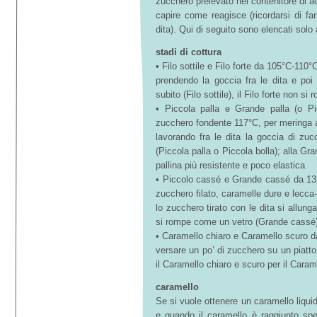
zucchero prelevato nel contenitore di a
capire come reagisce (ricordarsi di f
dita). Qui di seguito sono elencati solo 
stadi di cottura
• Filo sottile e Filo forte da 105°C-110°
prendendo la goccia fra le dita e poi
subito (Filo sottile), il Filo forte non si
•
Piccola palla e Grande palla (o Pi
zucchero fondente 117°C, per meringa al
lavorando fra le dita la goccia di zu
(Piccola palla o Piccola bolla); alla G
pallina più resistente e poco elastica
•
Piccolo cassé e Grande cassé da 132
zucchero filato, caramelle dure e lecca
lo zucchero tirato con le dita si allun
si rompe come un vetro (Grande cassé
•
Caramello chiaro e Caramello scuro 
versare un po’ di zucchero su un piatt
il Caramello chiaro e scuro per il Caram
caramello
Se si vuole ottenere un caramello liqui
e quando il caramello è raggiunto spe