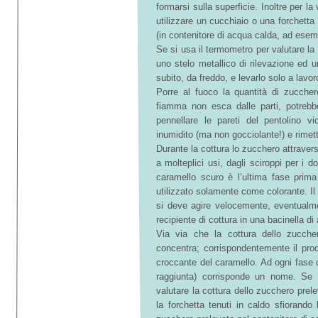
formarsi sulla superficie. Inoltre per l
utilizzare un cucchiaio o una forchetta
(in contenitore di acqua calda, ad esem
Se si usa il termometro per valutare l
uno stelo metallico di rilevazione ed u
subito, da freddo, e levarlo solo a lavor
Porre al fuoco la quantità di zuccher
fiamma non esca dalle parti, potrebbe
pennellare le pareti del pentolino vi
inumidito (ma non gocciolante!) e rimett
Durante la cottura lo zucchero attraversa
a molteplici usi, dagli sciroppi per i do
caramello scuro è l’ultima fase prim
utilizzato solamente come colorante. Il 
si deve agire velocemente, eventualme
recipiente di cottura in una bacinella d
Via via che la cottura dello zucche
concentra; corrispondentemente il pro
croccante del caramello. Ad ogni fase d
raggiunta) corrisponde un nome. Se 
valutare la cottura dello zucchero prel
la forchetta tenuti in caldo sfiorando