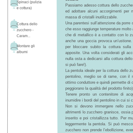
Spinaci (pulizia
Passiamo adesso cottura dello zuccher
e cottura)
ed adottare alcuni accorgimenti per n
massa di cristalli inutilizzabile.
Una parentesi sull’attenzione da porre 
Cottura dello
che esso raggiunge temperature molto al
zucchero -
che di metallico è a contatto con lo z
Caram...
anche una goccia provoca un’ustione.
Montare gli
per bloccare subito la cottura sulla
albumi
apposite. Una volta considerati gli ac
nulla osta a dedicarsi alla cottura dello
si può fare!).
La pentola ideale per la cottura dello 
pentolino, meglio se di rame, con il
ottimo conduttore e quindi permette di c
peggiorano la qualità del prodotto finito)
Tenere pronto un contenitore di acq
inumidire i bordi del pentolino in cui si
Non si devono immergere nello zucc
altrimenti lo zucchero granisce, ossia p
inserito e poi cristallizza tutto. Per
leggermente la pentola. Si può mescol
zucchero non prende l’ebollizione, ev