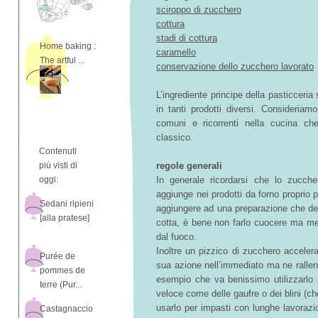
sciroppo di zucchero
cottura
stadi di cottura
Home baking :
caramello
The artful ...
conservazione dello zucchero lavorato
L’ingrediente principe della pasticceria
in tanti prodotti diversi. Consideriam
comuni e ricorrenti nella cucina ch
classico.
Contenuti
più visti di
regole generali
oggi:
In generale ricordarsi che lo zucche
aggiunge nei prodotti da forno proprio 
Sedani ripieni
aggiungere ad una preparazione che d
[alla pratese]
cotta, è bene non farlo cuocere ma mett
dal fuoco.
Inoltre un pizzico di zucchero accelera l
Purée de
sua azione nell’immediato ma ne rallent
pommes de
esempio che va benissimo utilizzarlo 
terre (Pur...
veloce come delle gaufre o dei blini (
usarlo per impasti con lunghe lavorazio
Castagnaccio