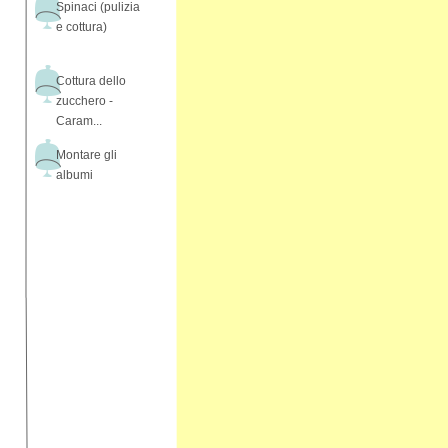
Spinaci (pulizia
e cottura)
Cottura dello
zucchero -
Caram...
Montare gli
albumi