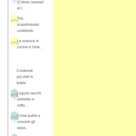
(Crème caramel
al l...
The
scandinavian
cookbook
La scienza in
cucina e l'arte ...
Contenuti
più visti in
totale:
Legumi secchi,
ammollo e
cottu...
Come pulire e
cuocere gli
aspa...