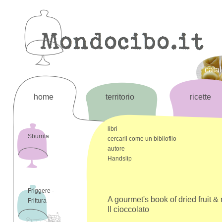
cata
home
territorio
ricette
libri
Sburrita
cercarli come un bibliofilo
autore
Handslip
Friggere -
A gourmet's book of dried fruit & 
Frittura
Il cioccolato