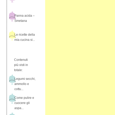
Panna acida –
Smetana
Le ricette della
mia cucina si...
Contenuti
più visti in
totale:
Legumi secchi,
ammollo e
cottu...
Come pulire e
cuocere gli
aspa...