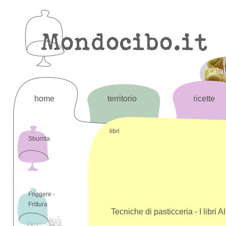
cata
home
territorio
ricette
libri
Sburrita
Friggere -
Frittura
Tecniche di pasticceria - I libri 