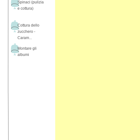
Spinaci (pulizia
e cottura)
Cottura dello
zucchero -
Caram...
Montare gli
albumi