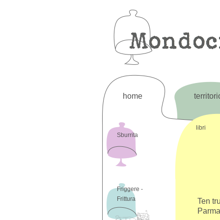
home
territori
libri
Sburrita
Friggere -
Frittura
Ten tr
Parma 