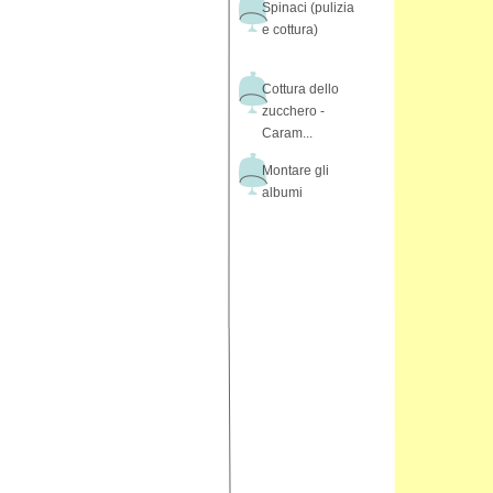
Spinaci (pulizia
e cottura)
Cottura dello
zucchero -
Caram...
Montare gli
albumi