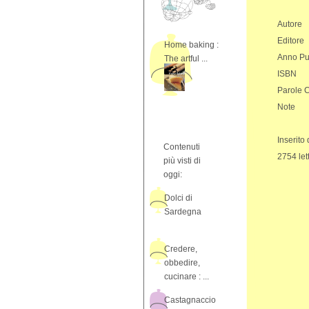
Autore
Editore
Home baking :
Anno Pu
The artful ...
ISBN
Parole 
Note
Inserito
Contenuti
2754 let
più visti di
oggi:
Dolci di
Sardegna
Credere,
obbedire,
cucinare : ...
Castagnaccio