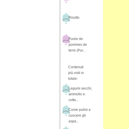
Risotto
Purée de
pommes de
terre (Pur...
Contenuti
più visti in
totale:
Legumi secchi,
ammollo e
cottu...
Come pulire e
cuocere gli
aspa...