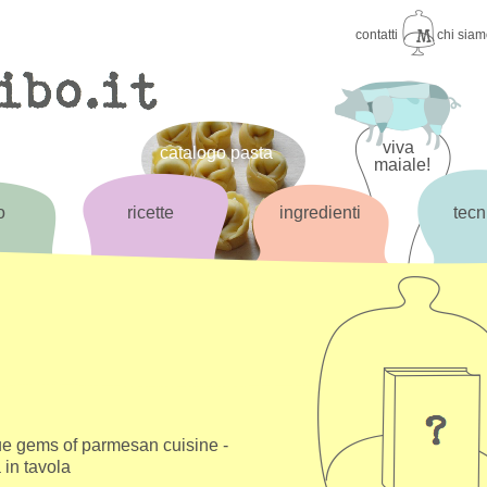
contatti
chi sia
viva
catalogo pasta
maiale!
o
ricette
ingredienti
tecn
ue gems of parmesan cuisine -
in tavola