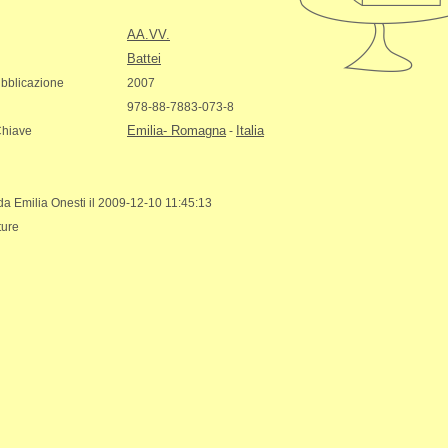
AA.VV.
Battei
bblicazione
2007
978-88-7883-073-8
Emilia- Romagna
Italia
Chiave
-
 da Emilia Onesti il 2009-12-10 11:45:13
ture