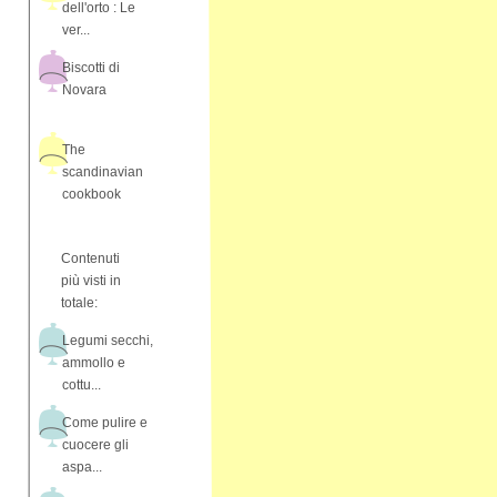
dell'orto : Le
ver...
Biscotti di
Novara
The
scandinavian
cookbook
Contenuti
più visti in
totale:
Legumi secchi,
ammollo e
cottu...
Come pulire e
cuocere gli
aspa...