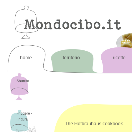
cata
home
territorio
ricette
Sburrita
Friggere -
Frittura
The Hofbräuhaus cookbook