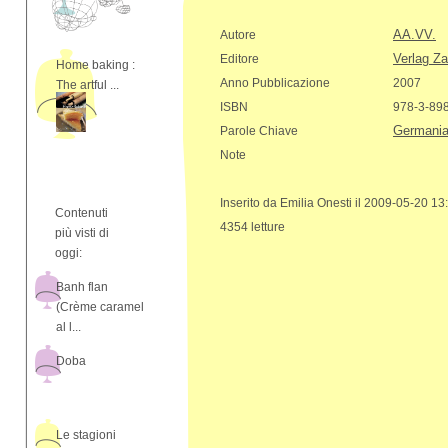
AA.VV.
Autore
Verlag Z
Editore
Home baking :
Anno Pubblicazione
2007
The artful ...
ISBN
978-3-89
Germani
Parole Chiave
Note
Inserito da Emilia Onesti il 2009-05-20 13
Contenuti
4354 letture
più visti di
oggi:
Banh flan
(Crème caramel
al l...
Doba
Le stagioni