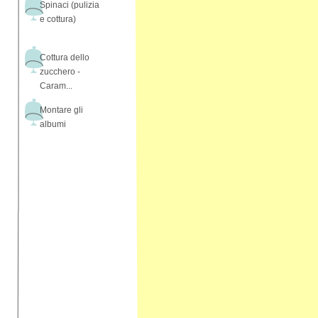
Spinaci (pulizia
e cottura)
Cottura dello
zucchero -
Caram...
Montare gli
albumi