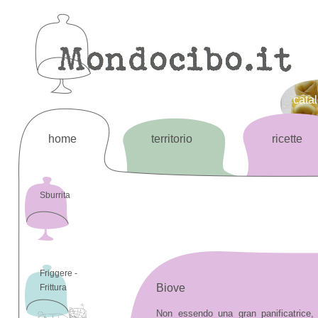
cata
home
territorio
ricette
Sburrita
Friggere -
Biove
Frittura
Non essendo una gran panificatrice,