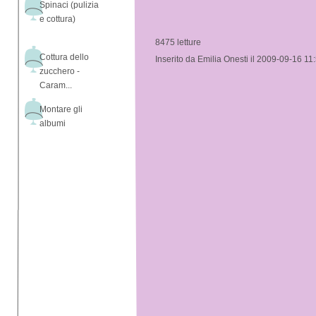
Spinaci (pulizia
e cottura)
8475 letture
Cottura dello
Inserito da Emilia Onesti il 2009-09-16 11
zucchero -
Caram...
Montare gli
albumi