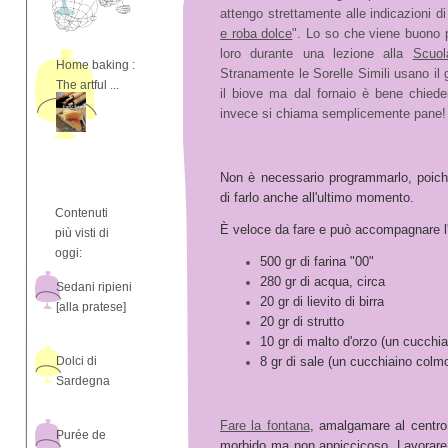
attengo strettamente alle indicazioni di 
e roba dolce
". Lo so che viene buono 
loro durante una lezione alla
Scuol
Home baking :
Stranamente le Sorelle Simili usano i
The artful ...
il biove ma dal fornaio è bene chiede
invece si chiama semplicemente pane!
Non è necessario programmarlo, poiché
di farlo anche all'ultimo momento.
Contenuti
È veloce da fare e può accompagnare l
più visti di
oggi:
500 gr di farina "00"
280 gr di acqua, circa
Sedani ripieni
20 gr di lievito di birra
[alla pratese]
20 gr di strutto
10 gr di malto d'orzo (un cucchia
Dolci di
8 gr di sale (un cucchiaino colm
Sardegna
Fare la fontana
, amalgamare al centro 
Purée de
morbido ma non appiccicoso. Lavorare e 