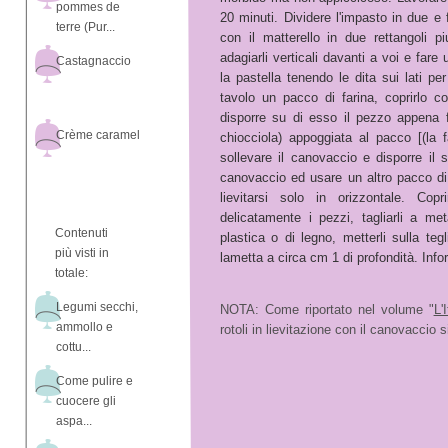
pommes de
20 minuti. Dividere l'impasto in due e 
terre (Pur...
con il matterello in due rettangoli piut
adagiarli verticali davanti a voi e fare 
Castagnaccio
la pastella tenendo le dita sui lati p
tavolo un pacco di farina, coprirlo c
disporre su di esso il pezzo appena f
Crème caramel
chiocciola) appoggiata al pacco [(la f
sollevare il canovaccio e disporre il
canovaccio ed usare un altro pacco di
lievitarsi solo in orizzontale. Cop
delicatamente i pezzi, tagliarli a me
Contenuti
plastica o di legno, metterli sulla teg
più visti in
lametta a circa cm 1 di profondità. Inf
totale:
Legumi secchi,
NOTA: Come riportato nel volume "
L'
ammollo e
rotoli in lievitazione con il canovaccio s
cottu...
Come pulire e
cuocere gli
aspa...