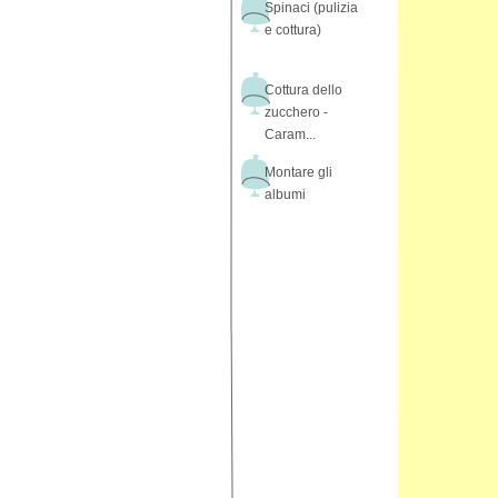
Spinaci (pulizia
e cottura)
Cottura dello
zucchero -
Caram...
Montare gli
albumi