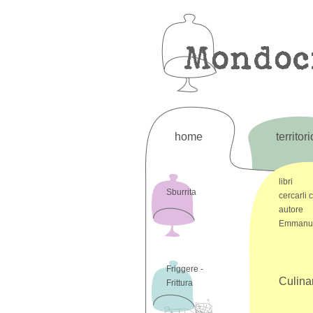
home
territori
libri
Sburrita
cercarli 
autore
Emmanue
Friggere -
Culina
Frittura