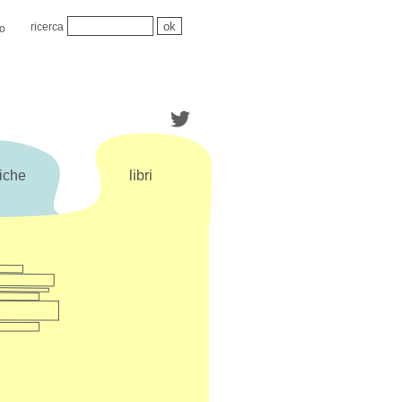
ricerca
mo
iche
libri