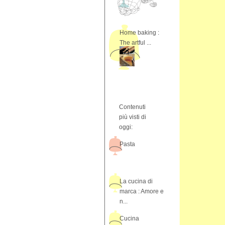
Home baking :
The artful ...
Contenuti
più visti di
oggi:
Pasta
La cucina di
marca : Amore e
n...
Cucina