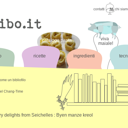
contatti
chi sia
viva
catalogo pasta
maiale!
o
ricette
ingredienti
tecn
come un bibliofilo
l Chang-Time
ry delights from Seichelles : Byen manze kreol