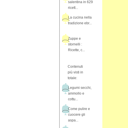
salentina in 629
ricett...
La cucina nella
tradizione ebr...
Zuppe e
stornelli :
Ricette, c...
Contenuti
più visti in
totale:
Legumi secchi,
ammollo e
cottu...
Come pulire e
cuocere gli
aspa...