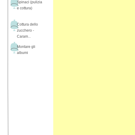
Spinaci (pulizia
e cottura)
Cottura dello
zucchero -
Caram...
Montare gli
albumi