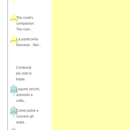
The cook's
companion :
The com...
La pasticceria
francese : Stor...
Contenuti
più visti in
totale:
Legumi secchi,
ammollo e
cottu...
Come pulire e
cuocere gli
aspa...