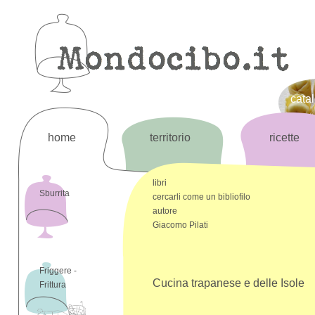
cata
home
territorio
ricette
libri
Sburrita
cercarli come un bibliofilo
autore
Giacomo Pilati
Friggere -
Cucina trapanese e delle Isole
Frittura