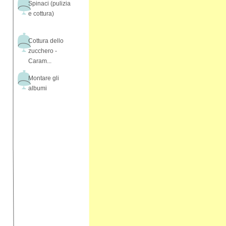
Spinaci (pulizia
e cottura)
Cottura dello
zucchero -
Caram...
Montare gli
albumi