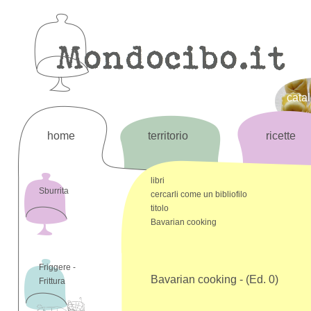
cata
home
territorio
ricette
libri
Sburrita
cercarli come un bibliofilo
titolo
Bavarian cooking
Friggere -
Bavarian cooking - (Ed. 0)
Frittura