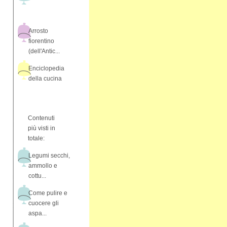
Arrosto
fiorentino
(dell'Antic...
Enciclopedia
della cucina
Contenuti
più visti in
totale:
Legumi secchi,
ammollo e
cottu...
Come pulire e
cuocere gli
aspa...