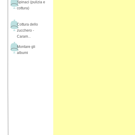
Spinaci (pulizia e
cottura)
Cottura dello
zucchero -
Caram...
Montare gli
albumi