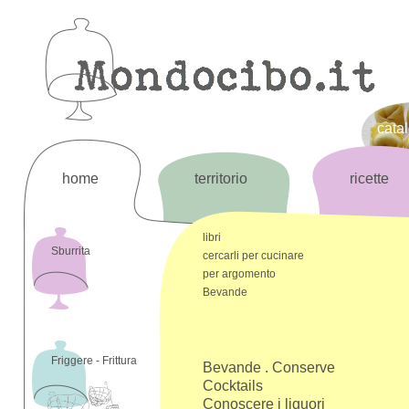
cata
home
territorio
ricette
libri
Sburrita
cercarli per cucinare
per argomento
Bevande
Friggere - Frittura
Bevande . Conserve
Cocktails
Conoscere i liquori