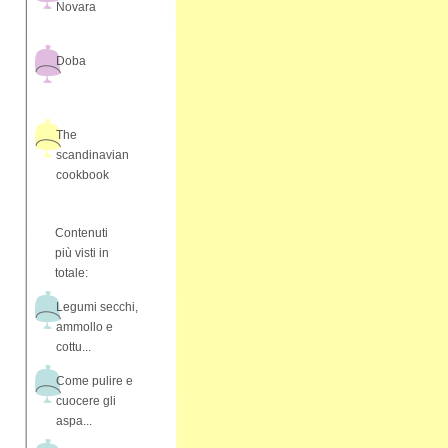
Novara
Doba
The
scandinavian
cookbook
Contenuti
più visti in
totale:
Legumi secchi,
ammollo e
cottu...
Come pulire e
cuocere gli
aspa...