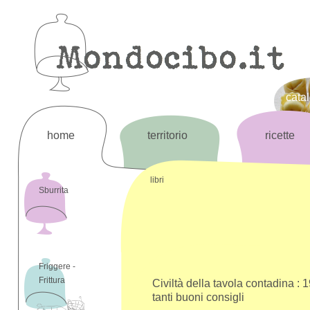
cata
home
territorio
ricette
libri
Sburrita
Friggere -
Frittura
Civiltà della tavola contadina : 1
tanti buoni consigli