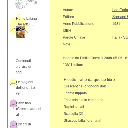
Leo Coda
Autore
Sansoni 
Editore
Home baking :
Anno Pubblicazione
1981
The artful ...
ISBN
Italia
Sto
Parole Chiave
-
Note
Inserito da Emilia Onesti il 2008-05-06 18
Contenuti
13811 letture
più visti di
oggi:
Ricette tratte da questo libro
Le stagioni
Crescentine (o tondoni dolci)
dell'orto : Le
Frittata trippata
ver...
Fritto misto alla contadina
Banh flan
Rapini saltati
(Crème caramel
Scottiglia (2)
al l...
Stracotto [alla fiorentina]
Biscotti di