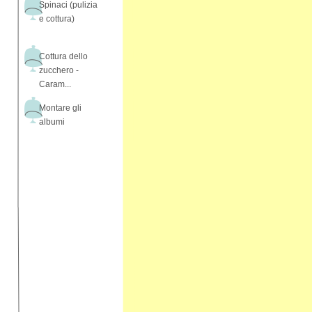
Spinaci (pulizia
e cottura)
Cottura dello
zucchero -
Caram...
Montare gli
albumi