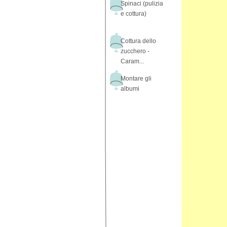
Spinaci (pulizia
e cottura)
Cottura dello
zucchero -
Caram...
Montare gli
albumi