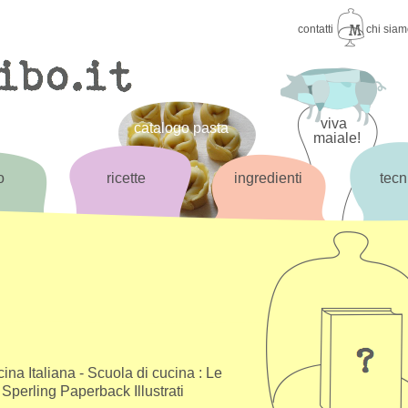
contatti
chi sia
viva
catalogo pasta
maiale!
o
ricette
ingredienti
tecn
ina Italiana - Scuola di cucina : Le
- Sperling Paperback Illustrati