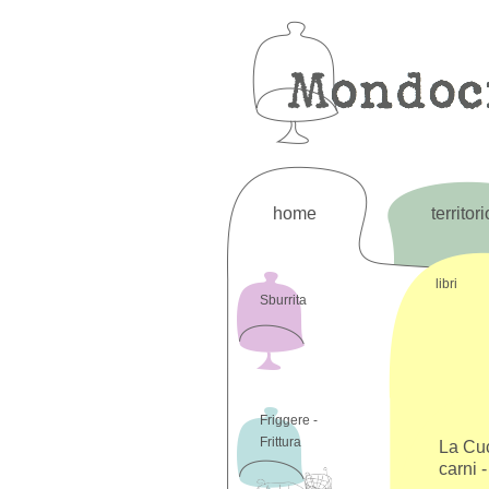
home
territori
libri
Sburrita
Friggere -
Frittura
La Cuc
carni 