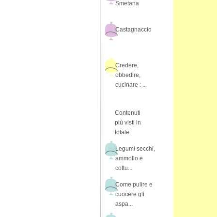
Smetana
Castagnaccio
Credere,
obbedire,
cucinare : ...
Contenuti
più visti in
totale:
Legumi secchi,
ammollo e
cottu...
Come pulire e
cuocere gli
aspa...