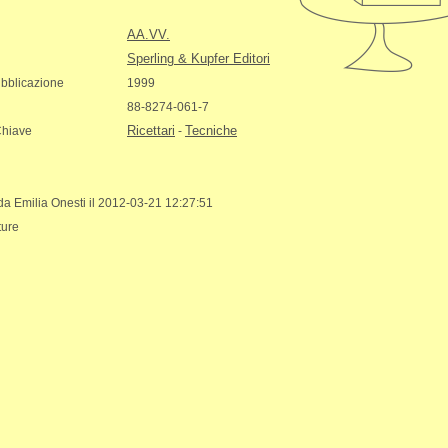
AA.VV.
Sperling & Kupfer Editori
bblicazione
1999
88-8274-061-7
Ricettari
Tecniche
Chiave
-
 da Emilia Onesti il 2012-03-21 12:27:51
ture