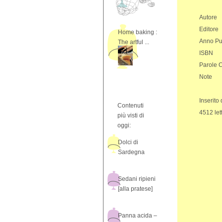
Autore
Editore
Home baking :
Anno Pu
The artful ...
ISBN
Parole 
Note
Inserito
Contenuti
4512 let
più visti di
oggi:
Dolci di
Sardegna
Sedani ripieni
[alla pratese]
Panna acida –