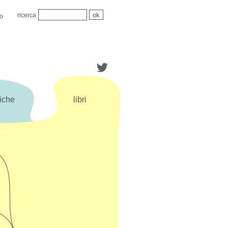
ricerca
mo
iche
libri