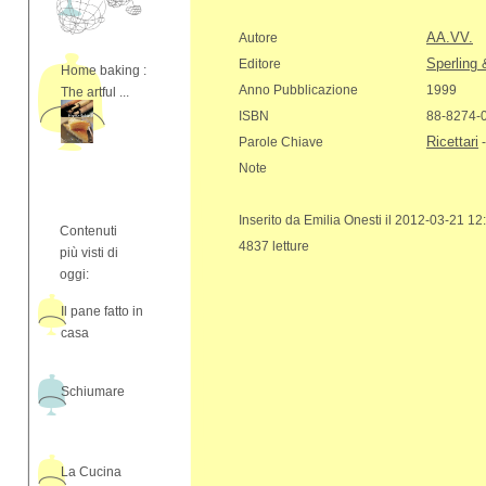
AA.VV.
Autore
Sperling 
Editore
Home baking :
Anno Pubblicazione
1999
The artful ...
ISBN
88-8274-
Ricettari
Parole Chiave
Note
Inserito da Emilia Onesti il 2012-03-21 12
Contenuti
4837 letture
più visti di
oggi:
Il pane fatto in
casa
Schiumare
La Cucina