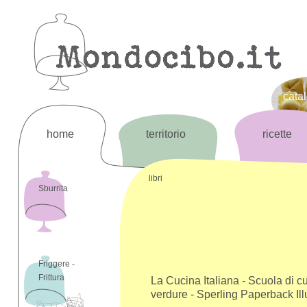
cata
home
territorio
ricette
libri
Sburrita
Friggere -
Frittura
La Cucina Italiana - Scuola di cu
verdure - Sperling Paperback Illu