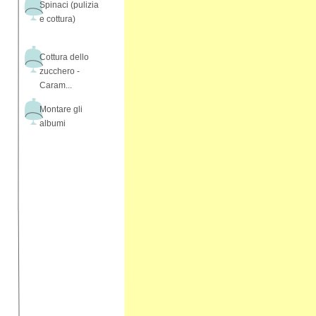
Spinaci (pulizia
e cottura)
Cottura dello
zucchero -
Caram...
Montare gli
albumi