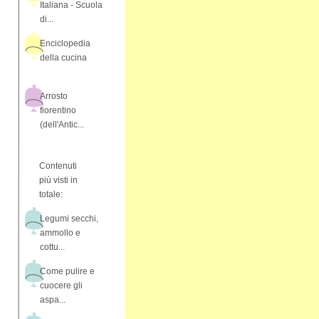
Italiana - Scuola
di...
Enciclopedia
della cucina
Arrosto
fiorentino
(dell'Antic...
Contenuti
più visti in
totale:
Legumi secchi,
ammollo e
cottu...
Come pulire e
cuocere gli
aspa...