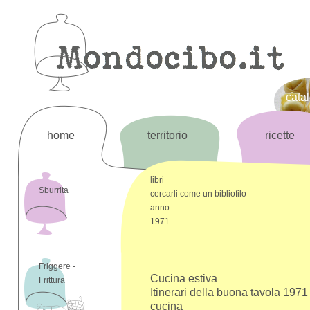
cata
home
territorio
ricette
libri
Sburrita
cercarli come un bibliofilo
anno
1971
Friggere -
Cucina estiva
Frittura
Itinerari della buona tavola 1971
cucina