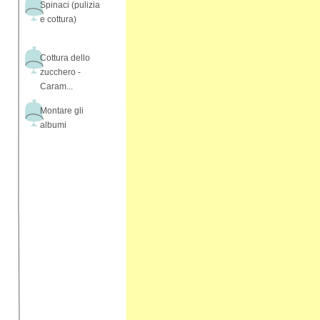
Spinaci (pulizia
e cottura)
Cottura dello
zucchero -
Caram...
Montare gli
albumi