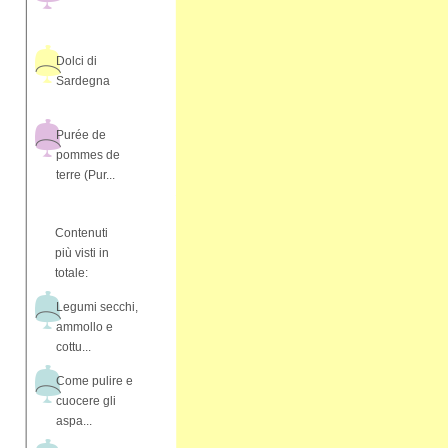
Dolci di
Sardegna
Purée de
pommes de
terre (Pur...
Contenuti
più visti in
totale:
Legumi secchi,
ammollo e
cottu...
Come pulire e
cuocere gli
aspa...