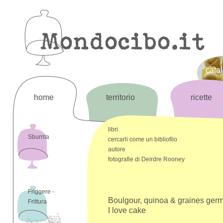
cata
home
territorio
ricette
libri
Sburrita
cercarli come un bibliofilo
autore
fotografie di Deirdre Rooney
Friggere -
Boulgour, quinoa & graines ger
Frittura
I love cake