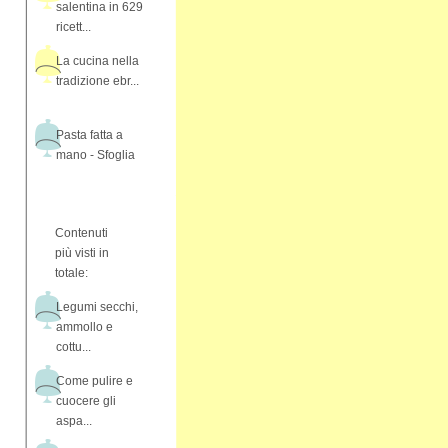
salentina in 629
ricett...
La cucina nella
tradizione ebr...
Pasta fatta a
mano - Sfoglia
Contenuti
più visti in
totale:
Legumi secchi,
ammollo e
cottu...
Come pulire e
cuocere gli
aspa...