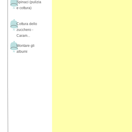
Spinaci (pulizia
e cottura)
Cottura dello
zucchero -
Caram...
Montare gli
albumi