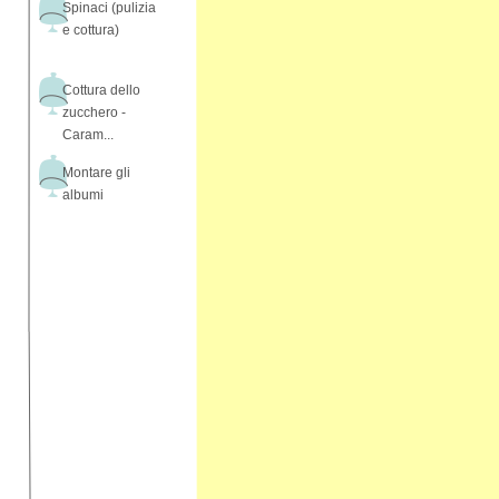
Spinaci (pulizia
e cottura)
Cottura dello
zucchero -
Caram...
Montare gli
albumi