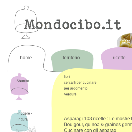
cata
home
territorio
ricette
libri
Sburrita
cercarli per cucinare
per argomento
Verdure
Friggere -
Asparagi 103 ricette : Le mostre 
Frittura
Boulgour, quinoa & graines ger
Cucinare con gli asparagi