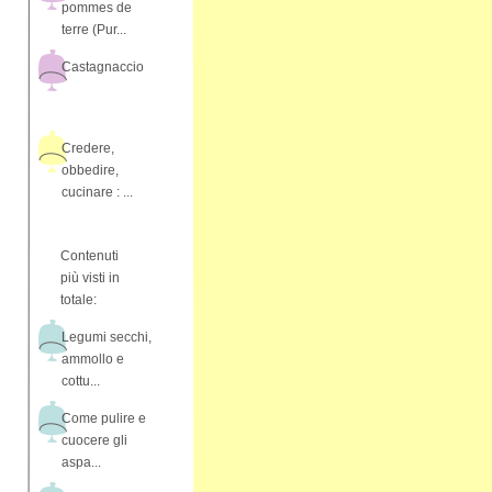
pommes de
terre (Pur...
Castagnaccio
Credere,
obbedire,
cucinare : ...
Contenuti
più visti in
totale:
Legumi secchi,
ammollo e
cottu...
Come pulire e
cuocere gli
aspa...