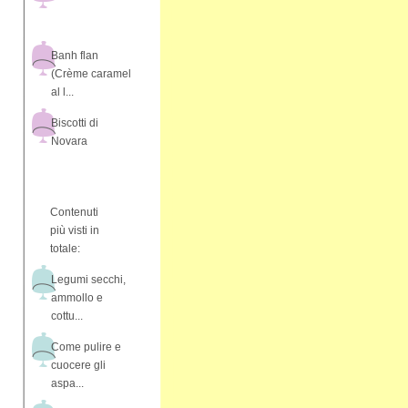
Banh flan
(Crème caramel
al l...
Biscotti di
Novara
Contenuti
più visti in
totale:
Legumi secchi,
ammollo e
cottu...
Come pulire e
cuocere gli
aspa...