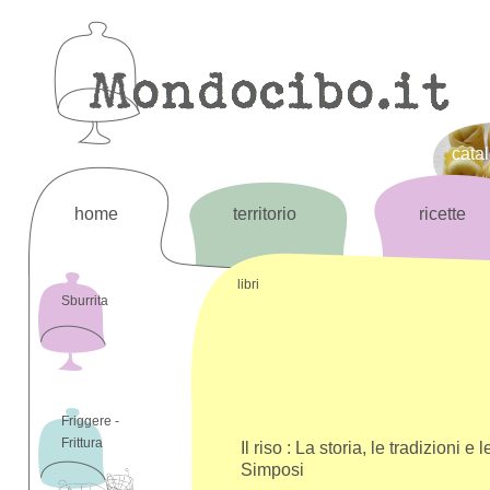
cata
home
territorio
ricette
libri
Sburrita
Friggere -
Frittura
Il riso : La storia, le tradizioni e le
Simposi