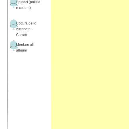
Spinaci (pulizia
e cottura)
Cottura dello
zucchero -
Caram...
Montare gli
albumi