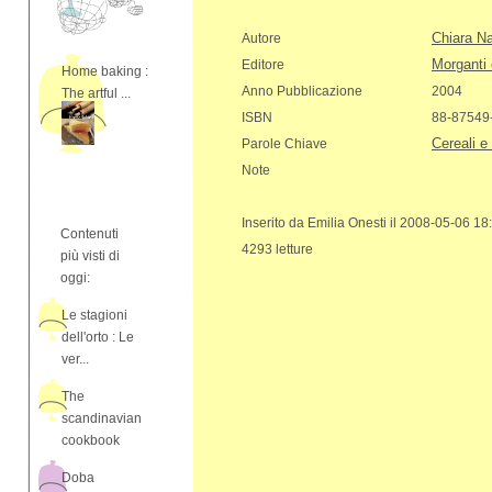
Chiara N
Autore
Morganti 
Editore
Home baking :
Anno Pubblicazione
2004
The artful ...
ISBN
88-87549
Cereali e
Parole Chiave
Note
Inserito da Emilia Onesti il 2008-05-06 18
Contenuti
4293 letture
più visti di
oggi:
Le stagioni
dell'orto : Le
ver...
The
scandinavian
cookbook
Doba