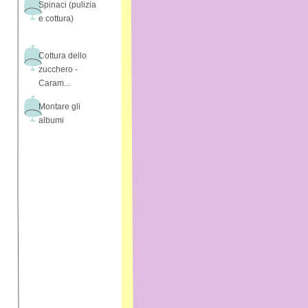
Spinaci (pulizia
e cottura)
Cottura dello
zucchero -
Caram...
Montare gli
albumi