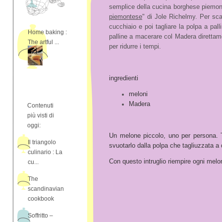
semplice della cucina borghese piemonte
piemontese
" di Jole Richelmy. Per sc
cucchiaio e poi tagliare la polpa a pa
Home baking :
palline a macerare col Madera direttamen
The artful ...
per ridurre i tempi.
ingredienti
meloni
Madera
Contenuti
più visti di
oggi:
Un melone piccolo, uno per persona. T
Il triangolo
svuotarlo dalla polpa che tagliuzzata a 
culinario : La
Con questo intruglio riempire ogni melon
cu...
The
scandinavian
cookbook
Soffritto –