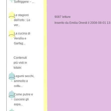
Soffriggere – ...
Le stagioni
9087 letture
dell'orto : Le
Inserito da Emilia Onesti il 2008-08-01 13
ver...
La cucina di
Versilia e
Garfag...
Contenuti
più visti in
totale:
Legumi secchi,
ammollo e
cottu...
Come pulire e
cuocere gli
aspa...