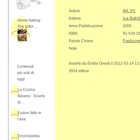
AA.VV.
Autore
Ica Bokfö
Editore
Home baking :
Anno Pubblicazione
2005
The artful ...
ISBN
91-534-2
Pasticcer
Parole Chiave
Note
Inserito da Emilia Onesti il 2012-03-14 13
Contenuti
3554 letture
più visti di
oggi:
La Cucina
Italiana - Scuola
di...
Il pane fatto in
casa
Enciclopedia