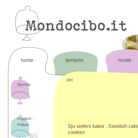
cata
home
territorio
ricette
libri
Sburrita
Friggere -
Frittura
Sju sorters kakor . Swedish cak
cookies