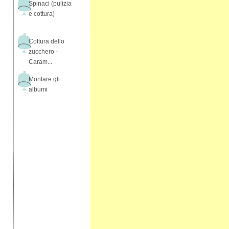
Spinaci (pulizia
e cottura)
Cottura dello
zucchero -
Caram...
Montare gli
albumi