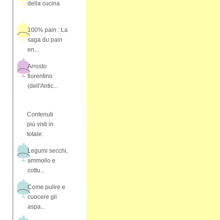
della cucina
100% pain : La
saga du pain
en...
Arrosto
fiorentino
(dell'Antic...
Contenuti
più visti in
totale:
Legumi secchi,
ammollo e
cottu...
Come pulire e
cuocere gli
aspa...