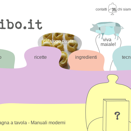
contatti
chi sia
viva
catalogo pasta
maiale!
o
ricette
ingredienti
tecn
gna a tavola - Manuali moderni