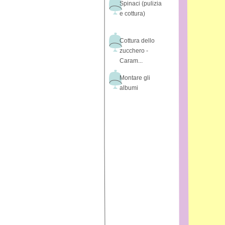
Spinaci (pulizia
e cottura)
Cottura dello
zucchero -
Caram...
Montare gli
albumi