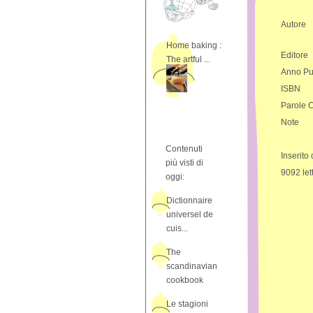
Autore
Home baking :
Editore
The artful ...
Anno Pu
ISBN
Parole 
Note
Contenuti
Inserito
più visti di
9092 let
oggi:
Dictionnaire
universel de
cuis...
The
scandinavian
cookbook
Le stagioni