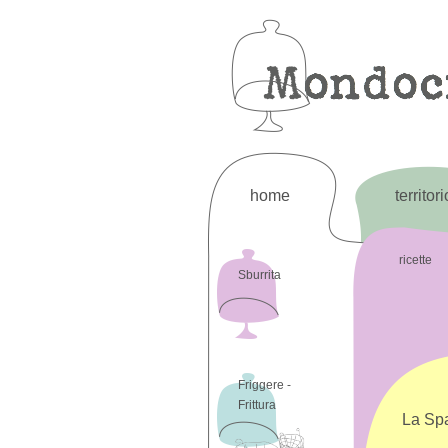
home
territori
ricette
Sburrita
Friggere -
Frittura
La Spa