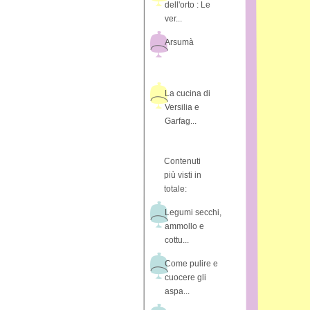
dell'orto : Le
ver...
Arsumà
La cucina di
Versilia e
Garfag...
Contenuti
più visti in
totale:
Legumi secchi,
ammollo e
cottu...
Come pulire e
cuocere gli
aspa...