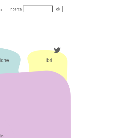
ricerca
mo
iche
libri
in