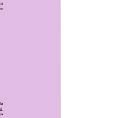
ai
me
la
io
,
pa