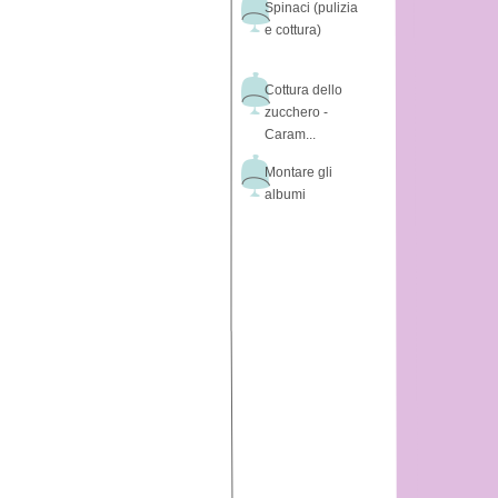
Spinaci (pulizia
e cottura)
Cottura dello
zucchero -
Caram...
Montare gli
albumi