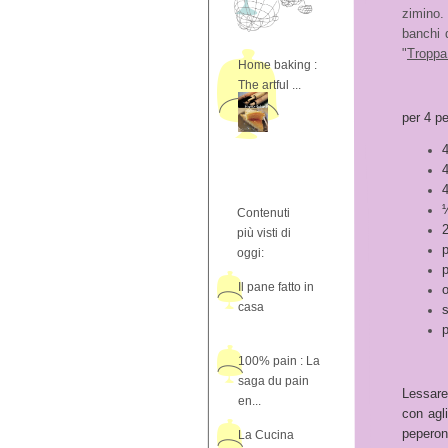
zimino.
banchi 
"
Troppa 
Home baking :
The artful ...
per 4 p
4
4
4
½
Contenuti
2
più visti di
oggi:
Il pane fatto in
o
casa
s
100% pain : La
saga du pain
Lessare 
en...
con agli
peperon
La Cucina