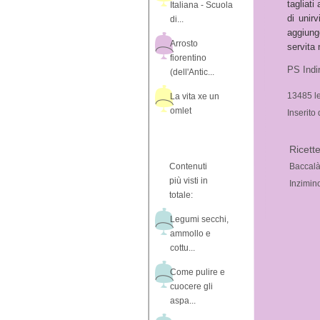
tagliati
Italiana - Scuola
di unir
di...
aggiunge
Arrosto
servita
fiorentino
PS Indir
(dell'Antic...
13485 le
La vita xe un
omlet
Inserito
Ricette
Contenuti
Baccalà
più visti in
Inzimin
totale:
Legumi secchi,
ammollo e
cottu...
Come pulire e
cuocere gli
aspa...