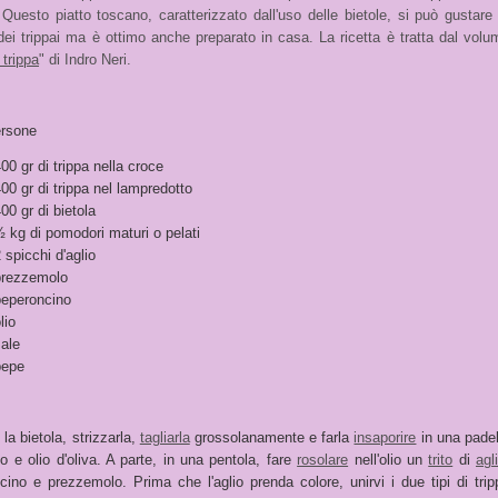
 Questo piatto toscano, caratterizzato dall'uso delle bietole, si può gustare 
dei trippai ma è ottimo anche preparato in casa. La ricetta è tratta dal volu
trippa
" di Indro Neri.
ersone
00 gr di trippa nella croce
00 gr di trippa nel lampredotto
00 gr di bietola
 kg di pomodori maturi o pelati
 spicchi d'aglio
prezzemolo
peperoncino
lio
ale
pepe
la bietola, strizzarla,
tagliarla
grossolanamente e farla
insaporire
in una padel
o e olio d'oliva. A parte, in una pentola, fare
rosolare
nell'olio un
trito
di
agl
cino e prezzemolo. Prima che l'aglio prenda colore, unirvi i due tipi di trip