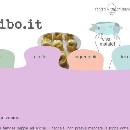
contatti
chi sia
viva
catalogo pasta
maiale!
o
ricette
ingredienti
tecn
 in zimino
e famose
seppie
ed anche il
baccalà
, non poteva mancare la trippa cotta 