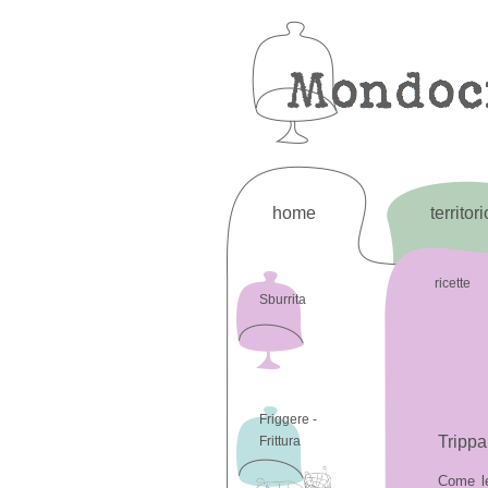
home
territori
ricette
Sburrita
Friggere -
Trippa
Frittura
Come l