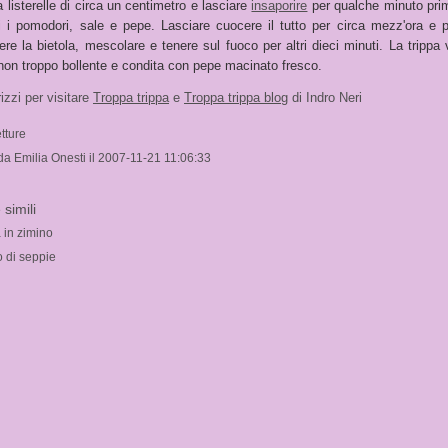
 a listerelle di circa un centimetro e lasciare
insaporire
per qualche minuto pri
vi i pomodori, sale e pepe. Lasciare cuocere il tutto per circa mezz'ora e p
re la bietola, mescolare e tenere sul fuoco per altri dieci minuti. La trippa 
 non troppo bollente e condita con pepe macinato fresco.
izzi per visitare
Troppa trippa
e
Troppa trippa blog
di Indro Neri
tture
 da Emilia Onesti il 2007-11-21 11:06:33
 simili
 in zimino
o di seppie