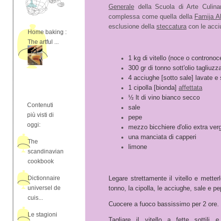
Generale
della Scuola di Arte Culina
complessa come quella della
Famija A
esclusione della
steccatura
con le acci
Home baking :
The artful ...
1 kg di vitello (noce o contronoc
300 gr di tonno sott'olio tagliuzz
4 acciughe [sotto sale] lavate e
1 cipolla [bionda]
affettata
½ lt di vino bianco secco
Contenuti
sale
più visti di
pepe
oggi:
mezzo bicchiere d'olio extra verg
una manciata di capperi
The
limone
scandinavian
cookbook
Dictionnaire
Legare strettamente il vitello e metter
universel de
tonno, la cipolla, le acciughe, sale e pe
cuis...
Cuocere a fuoco bassissimo per 2 ore. 
Le stagioni
Tagliare il vitello a fette sottili