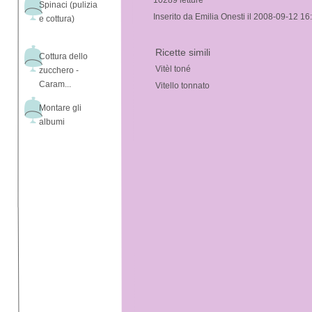
10289 letture
Spinaci (pulizia
Inserito da Emilia Onesti il 2008-09-12 16
e cottura)
Ricette simili
Cottura dello
Vitèl toné
zucchero -
Caram...
Vitello tonnato
Montare gli
albumi