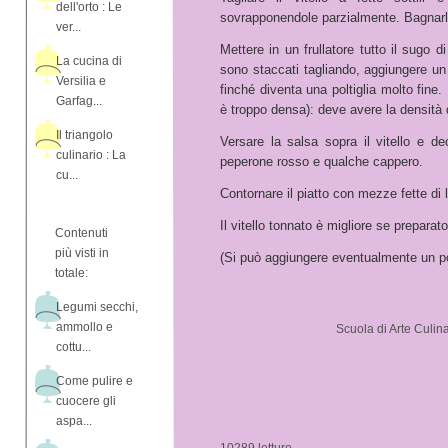
dell'orto : Le
sovrapponendole parzialmente. Bagnarl
ver...
Mettere in un frullatore tutto il sugo d
La cucina di
sono staccati tagliando, aggiungere un c
Versilia e
finché diventa una poltiglia molto fine
Garfag...
è troppo densa): deve avere la densità
Il triangolo
Versare la salsa sopra il vitello e deco
culinario : La
peperone rosso e qualche cappero.
cu...
Contornare il piatto con mezze fette di 
Il vitello tonnato è migliore se preparato
Contenuti
più visti in
(Si può aggiungere eventualmente un p
totale:
Legumi secchi,
ammollo e
Scuola di Arte Culina
cottu...
Come pulire e
cuocere gli
aspa...