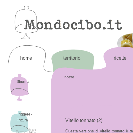
cata
home
territorio
ricette
ricette
Sburrita
Friggere -
Vitello tonnato (2)
Frittura
Questa versione di vitello tonnato è tra