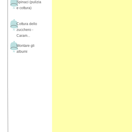
Spinaci (pulizia
e cottura)
Cottura dello
zucchero -
Caram...
Montare gli
albumi