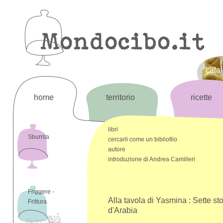
cata
home
territorio
ricette
libri
Sburrita
cercarli come un bibliofilo
autore
introduzione di Andrea Camilleri
Friggere -
Alla tavola di Yasmina : Sette sto
Frittura
d'Arabia