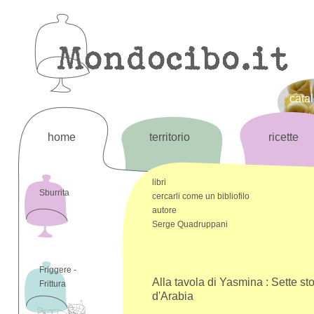
cata
home
territorio
ricette
libri
Sburrita
cercarli come un bibliofilo
autore
Serge Quadruppani
Friggere -
Alla tavola di Yasmina : Sette sto
Frittura
d'Arabia