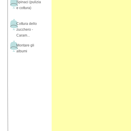
Spinaci (pulizia
e cottura)
Cottura dello
zucchero -
Caram...
Montare gli
albumi