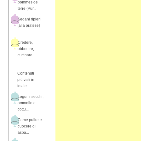
pommes de
terre (Pur...
Sedani ripieni
[alla pratese]
Credere,
obbedire,
cucinare : ...
Contenuti
più visti in
totale:
Legumi secchi,
ammollo e
cottu...
Come pulire e
cuocere gli
aspa...