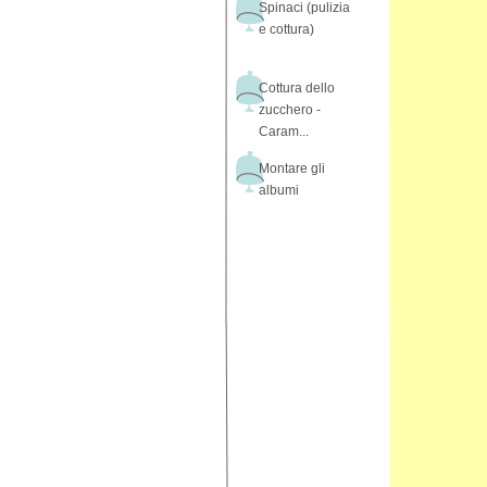
Spinaci (pulizia
e cottura)
Cottura dello
zucchero -
Caram...
Montare gli
albumi