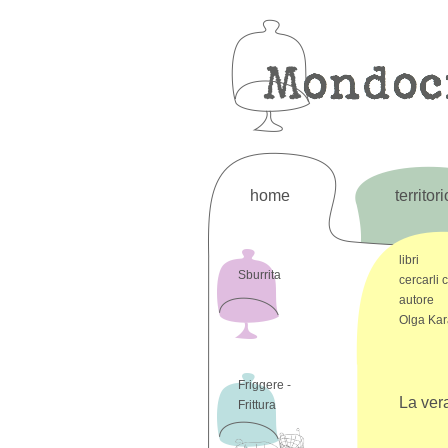
home
territori
libri
Sburrita
cercarli 
autore
Olga Kar
Friggere -
La ver
Frittura