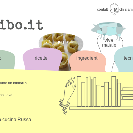
contatti
chi sia
viva
catalogo pasta
maiale!
o
ricette
ingredienti
tecn
come un bibliofilo
asulova
a cucina Russa