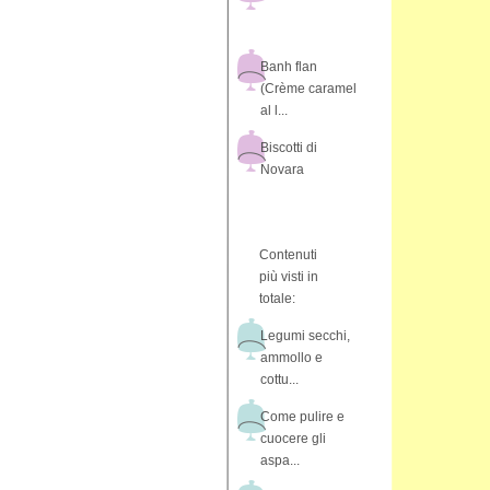
Banh flan
(Crème caramel
al l...
Biscotti di
Novara
Contenuti
più visti in
totale:
Legumi secchi,
ammollo e
cottu...
Come pulire e
cuocere gli
aspa...