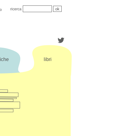
ricerca
mo
iche
libri