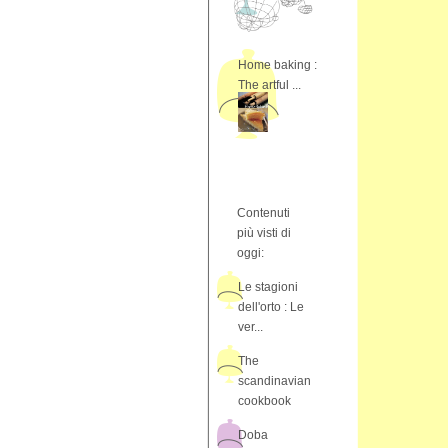
Home baking :
The artful ...
Contenuti
più visti di
oggi:
Le stagioni
dell'orto : Le
ver...
The
scandinavian
cookbook
Doba