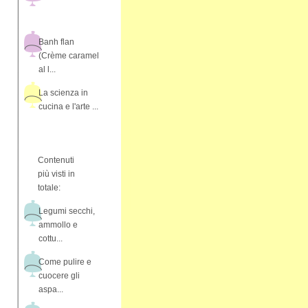
Banh flan
(Crème caramel
al l...
La scienza in
cucina e l'arte ...
Contenuti
più visti in
totale:
Legumi secchi,
ammollo e
cottu...
Come pulire e
cuocere gli
aspa...