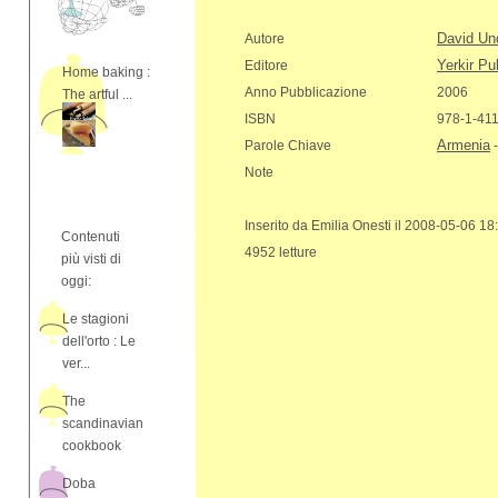
David Un
Autore
Yerkir Pu
Editore
Home baking :
Anno Pubblicazione
2006
The artful ...
ISBN
978-1-41
Armenia
Parole Chiave
Note
Inserito da Emilia Onesti il 2008-05-06 18
Contenuti
4952 letture
più visti di
oggi:
Le stagioni
dell'orto : Le
ver...
The
scandinavian
cookbook
Doba