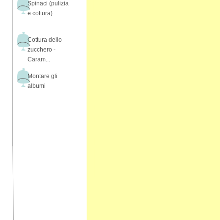
Spinaci (pulizia
e cottura)
Cottura dello
zucchero -
Caram...
Montare gli
albumi