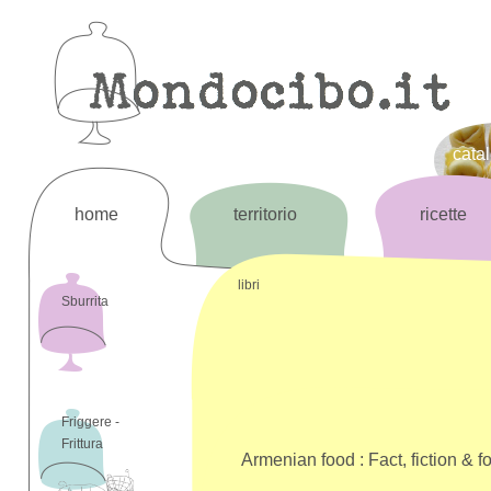
cata
home
territorio
ricette
libri
Sburrita
Friggere -
Frittura
Armenian food : Fact, fiction & fo