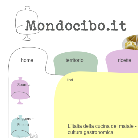
cata
home
territorio
ricette
libri
Sburrita
Friggere -
Frittura
L'Italia della cucina del maiale - I
cultura gastronomica