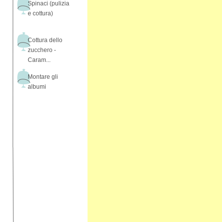
Spinaci (pulizia
e cottura)
Cottura dello
zucchero -
Caram...
Montare gli
albumi