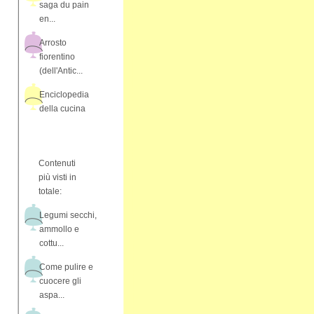
saga du pain
en...
Arrosto
fiorentino
(dell'Antic...
Enciclopedia
della cucina
Contenuti
più visti in
totale:
Legumi secchi,
ammollo e
cottu...
Come pulire e
cuocere gli
aspa...