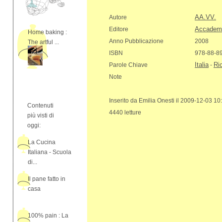
AA.VV.
Autore
Accademia
Editore
Home baking :
Anno Pubblicazione
2008
The artful ...
ISBN
978-88-8
Italia
Ric
Parole Chiave
-
Note
Inserito da Emilia Onesti il 2009-12-03 10
Contenuti
4440 letture
più visti di
oggi:
La Cucina
Italiana - Scuola
di...
Il pane fatto in
casa
100% pain : La