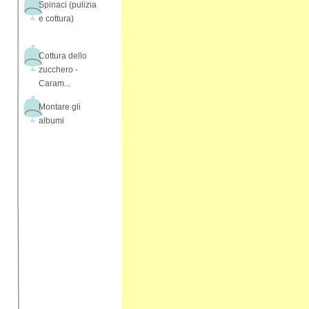
Spinaci (pulizia
e cottura)
Cottura dello
zucchero -
Caram...
Montare gli
albumi