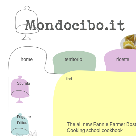
cata
home
territorio
ricette
libri
Sburrita
Friggere -
Frittura
The all new Fannie Farmer Bos
Cooking school cookbook