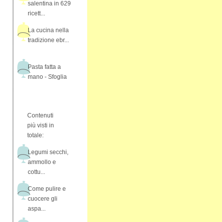
salentina in 629
ricett...
La cucina nella
tradizione ebr...
Pasta fatta a
mano - Sfoglia
Contenuti
più visti in
totale:
Legumi secchi,
ammollo e
cottu...
Come pulire e
cuocere gli
aspa...