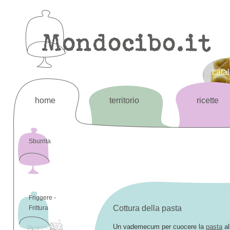
cata
home
territorio
ricette
Sburrita
Friggere -
Cottura della pasta
Frittura
Un vademecum per cuocere la
pasta
al