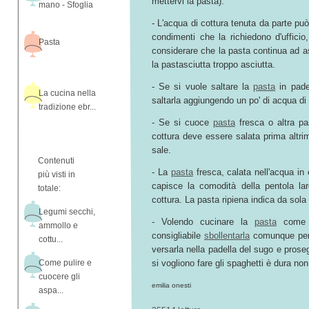
mettervi la pasta).
mano - Sfoglia
- L'acqua di cottura tenuta da parte può
condimenti che la richiedono d'uffici
Pasta
considerare che la pasta continua ad as
la pastasciutta troppo asciutta.
- Se si vuole saltare la
pasta
in pade
La cucina nella
saltarla aggiungendo un po' di acqua di 
tradizione ebr...
- Se si cuoce
pasta
fresca o altra pa
cottura deve essere salata prima altri
sale.
Contenuti
- La
pasta
fresca, calata nell'acqua in 
più visti in
capisce la comodità della pentola lar
totale:
cottura. La pasta ripiena indica da sola
Legumi secchi,
- Volendo cucinare la
pasta
come
ammollo e
consigliabile
sbollentarla
comunque per 
cottu...
versarla nella padella del sugo e proseg
Come pulire e
si vogliono fare gli spaghetti è dura no
cuocere gli
emilia onesti
aspa...