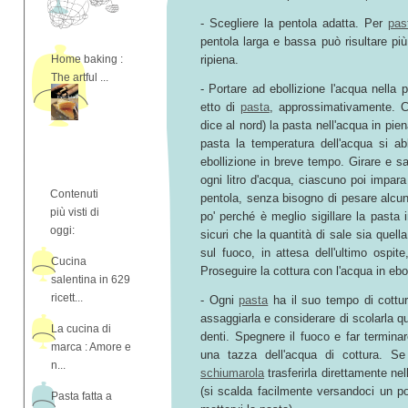
- Scegliere la pentola adatta. Per
pas
pentola larga e bassa può risultare p
Home baking :
ripiena.
The artful ...
- Portare ad ebollizione l'acqua nella p
etto di
pasta
, approssimativamente. C
dice al nord) la pasta nell'acqua in pien
pasta la temperatura dell'acqua si ab
ebollizione in breve tempo. Girare e sa
ogni litro d'acqua, ciascuno poi impara
Contenuti
pentola, senza bisogno di pesare alcu
più visti di
po' perché è meglio sigillare la pasta
oggi:
sicuri che la quantità di sale sia quell
sul fuoco, in attesa dell'ultimo ospi
Cucina
Proseguire la cottura con l'acqua in ebol
salentina in 629
ricett...
- Ogni
pasta
ha il suo tempo di cottur
assaggiarla e considerare di scolarla q
La cucina di
denti. Spegnere il fuoco e far terminar
marca : Amore e
una tazza dell'acqua di cottura. S
n...
schiumarola
trasferirla direttamente ne
(si scalda facilmente versandoci un po
Pasta fatta a