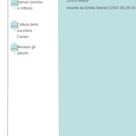
25514 letture
Spinaci (pulizia
Inserito da Emilia Onesti il 2007-06-29 10
e cottura)
Cottura dello
zucchero -
Caram...
Montare gli
albumi