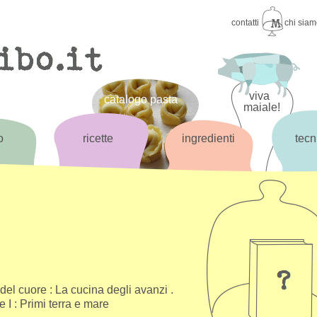
contatti
chi sia
viva
catalogo pasta
maiale!
o
ricette
ingredienti
tecn
i del cuore : La cucina degli avanzi .
 I : Primi terra e mare