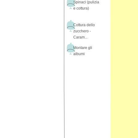
Spinaci (pulizia
e cottura)
Cottura dello
zucchero -
Caram...
Montare gli
albumi