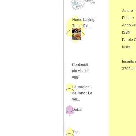
Autore
Editore
Home baking :
Anno Pu
The artful ...
ISBN
Parole 
Note
Inserito
Contenuti
3793 let
più visti di
oggi:
Le stagioni
dell'orto : Le
ver...
Doba
The