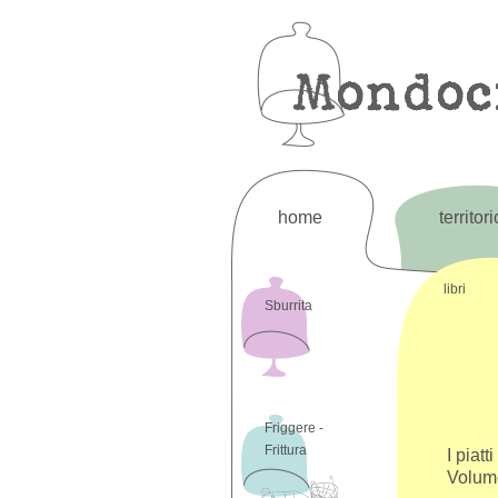
home
territori
libri
Sburrita
Friggere -
Frittura
I piatt
Volume