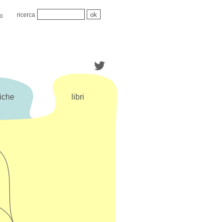
ricerca
mo
iche
libri