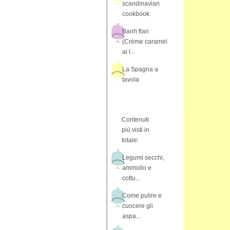
scandinavian
cookbook
Banh flan
(Crème caramel
al l...
La Spagna a
tavola
Contenuti
più visti in
totale:
Legumi secchi,
ammollo e
cottu...
Come pulire e
cuocere gli
aspa...