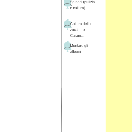
Spinaci (pulizia
e cottura)
Cottura dello
zucchero -
Caram...
Montare gli
albumi