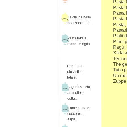
Pasta f
Pasta 
Pasta 
La cucina nella
Pasta I
tradizione ebr...
Pasta,
Pastari
Piatti 
Pasta fatta a
Primi p
mano - Sfoglia
Ragù : 
Sfida a
Tempo 
The ge
Contenuti
Tutto p
più visti in
Un mon
totale:
Zuppe
Legumi secchi,
ammollo e
cottu...
Come pulire e
cuocere gli
aspa...