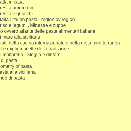
atta in casa
fresca amore mio
fresca e gnocchi
talia : Italian pasta - region by region
 riso e legumi . Minestre e zuppe
o ovvero atlante delle paste alimentari italiane
di mare alla siciliana
iatti nella cucina internazionale e nella dieta mediterranea
Le migliori ricette della tradizione
l mattarello : Sfoglia e dintorni
di pasta
ometry of pasta
asta alla siciliana
do di pasta