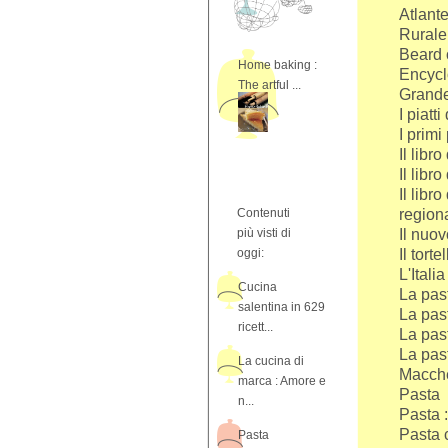
Atlante
Rurale
Beard 
Home baking :
Encycl
The artful ...
Grande
I piatt
I primi
Il libr
Il libr
Il libr
Contenuti
regiona
più visti di
Il nuov
oggi:
Il tort
L'Itali
Cucina
La past
salentina in 629
La past
ricett...
La past
La past
La cucina di
Macche
marca : Amore e
Pasta
n...
Pasta :
Pasta c
Pasta