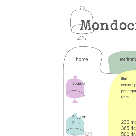
home
territori
libri
Sburrita
cercarli 
per arg
Primi
Friggere -
230 mo
Frittura
365 ric
500 ric