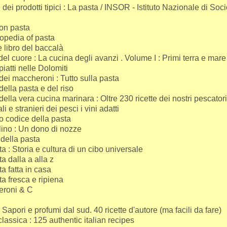
 dei prodotti tipici : La pasta / INSOR - Istituto Nazionale di Soc
on pasta
opedia of pasta
 libro del baccalà
i del cuore : La cucina degli avanzi . Volume I : Primi terra e mare
 piatti nelle Dolomiti
o dei maccheroni : Tutto sulla pasta
o della pasta e del riso
o della vera cucina marinara : Oltre 230 ricette dei nostri pescator
li e stranieri dei pesci i vini adatti
o codice della pasta
ellino : Un dono di nozze
a della pasta
a : Storia e cultura di un cibo universale
a dalla a alla z
a fatta in casa
a fresca e ripiena
roni & C
 Sapori e profumi dal sud. 40 ricette d'autore (ma facili da fare)
lassica : 125 authentic italian recipes