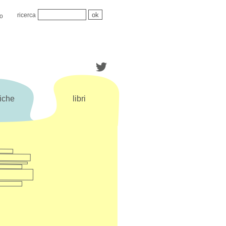
ricerca
mo
iche
libri