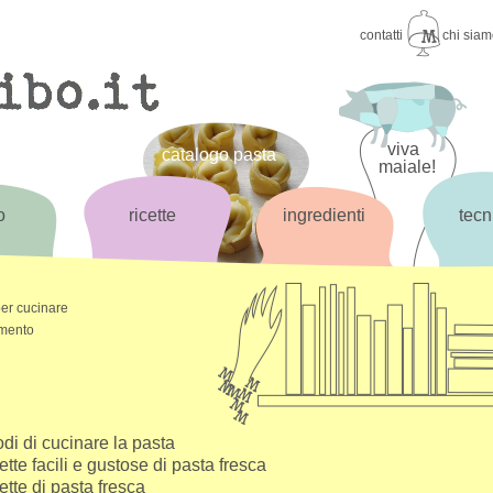
contatti
chi sia
viva
catalogo pasta
maiale!
o
ricette
ingredienti
tecn
per cucinare
omento
di di cucinare la pasta
ette facili e gustose di pasta fresca
ette di pasta fresca