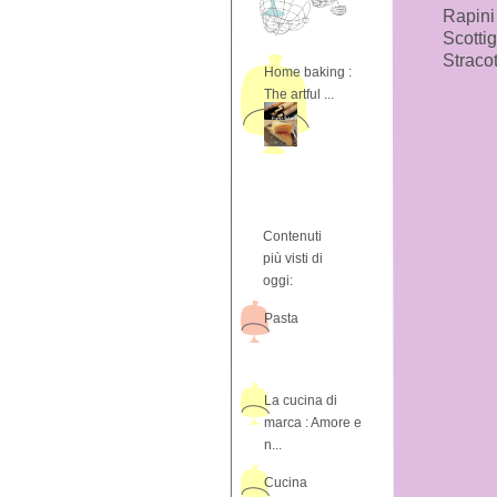
Rapini 
Scottig
Stracot
Home baking :
The artful ...
Contenuti
più visti di
oggi:
Pasta
La cucina di
marca : Amore e
n...
Cucina