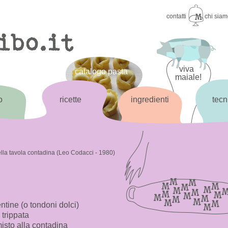
contatti
chi sia
viva
catalogo pasta
maiale!
o
ricette
ingredienti
tecn
ella tavola contadina (Leo Codacci - 1980)
ntine (o tondoni dolci)
a trippata
misto alla contadina