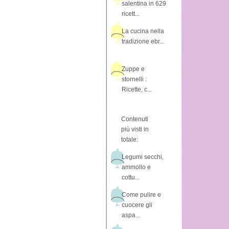
salentina in 629
ricett...
La cucina nella
tradizione ebr...
Zuppe e
stornelli :
Ricette, c...
Contenuti
più visti in
totale:
Legumi secchi,
ammollo e
cottu...
Come pulire e
cuocere gli
aspa...