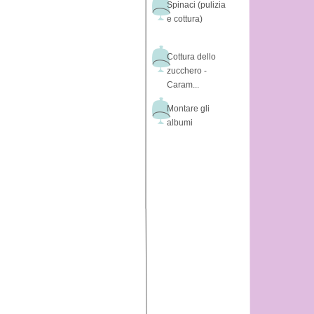
Spinaci (pulizia
e cottura)
Cottura dello
zucchero -
Caram...
Montare gli
albumi