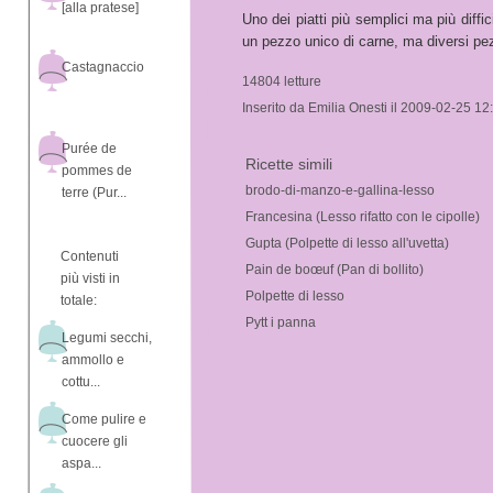
[alla pratese]
Uno dei piatti più semplici ma più diffic
un pezzo unico di carne, ma diversi pez
Castagnaccio
14804 letture
Inserito da Emilia Onesti il 2009-02-25 12
Purée de
Ricette simili
pommes de
brodo-di-manzo-e-gallina-lesso
terre (Pur...
Francesina (Lesso rifatto con le cipolle)
Gupta (Polpette di lesso all'uvetta)
Contenuti
Pain de boœuf (Pan di bollito)
più visti in
Polpette di lesso
totale:
Pytt i panna
Legumi secchi,
ammollo e
cottu...
Come pulire e
cuocere gli
aspa...