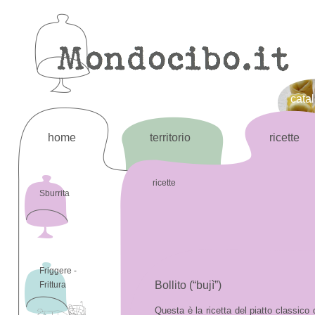
cata
home
territorio
ricette
ricette
Sburrita
Friggere -
Bollito (“bujì”)
Frittura
Questa è la ricetta del piatto classico d