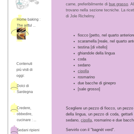
carne, preferibilmente di
bue grasso
. A
trovano nella sezione tecniche. La ricett
di Jole Richelmy.
Home baking :
The artful ...
fiocco [petto, nel quarto anterior
scaramella [reale, nel quarto ant
testina [di vitello]
ghiandole della lingua
coda
Contenuti
sedano
più visti di
cipolla
oggi:
rosmarino
due bacche di ginepro
Dolci di
[sale grosso]
Sardegna
Credere,
Scegliere un pezzo di fiocco, un pezzo 
obbedire,
della lingua, un pezzo di coda, gettarli
cucinare : ...
sedano,
cipolla
, rosmarino e due bacche
Servirlo con il "bagnèt verd".
Sedani ripieni