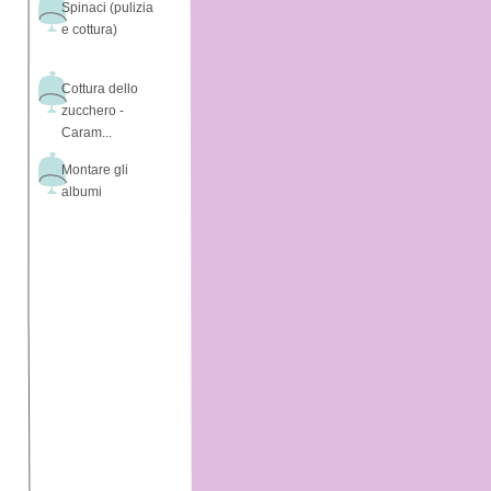
Spinaci (pulizia
e cottura)
Cottura dello
zucchero -
Caram...
Montare gli
albumi