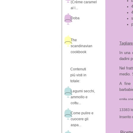
b
(Crème caramel
4
al l...
4
Doba
s
The
Tagliare
scandinavian
cookbook
In una 
dadini 
Nel frat
Contenuti
medio. 
più visti in
totale:
A fine 
barbabi
Legumi secchi,
ammollo e
emilia one
cottu...
13383 le
Come pulire e
Inserito
cuocere gli
aspa...
Ricette