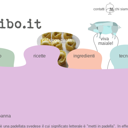
contatti
chi sia
viva
catalogo pasta
maiale!
o
ricette
ingredienti
tecn
 panna
 una padellata svedese il cui significato letterale è "metti in padella". In effe