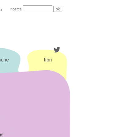
ricerca
mo
iche
libri
tti