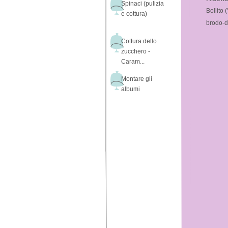
Spinaci (pulizia
Bollito (
e cottura)
brodo-d
Cottura dello
zucchero -
Caram...
Montare gli
albumi