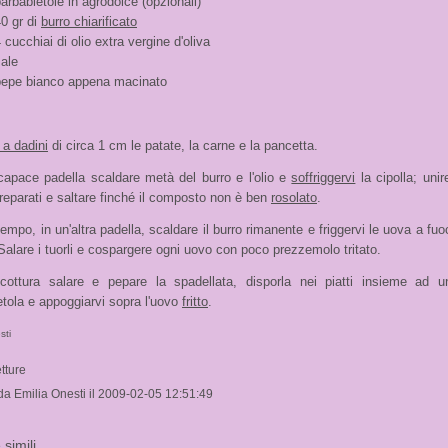
arbabietole in agrodolce (opzionali)
0 gr di
burro chiarificato
 cucchiai di olio extra vergine d'oliva
ale
pepe bianco appena macinato
 a dadini
di circa 1 cm le patate, la carne e la pancetta.
capace padella scaldare metà del burro e l'olio e
soffriggervi
la cipolla; unir
preparati e saltare finché il composto non è ben
rosolato
.
tempo, in un'altra padella, scaldare il burro rimanente e friggervi le uova a fuo
Salare i tuorli e cospargere ogni uovo con poco prezzemolo tritato.
cottura salare e pepare la spadellata, disporla nei piatti insieme ad u
etola e appoggiarvi sopra l'uovo
fritto
.
sti
tture
 da Emilia Onesti il 2009-02-05 12:51:49
 simili