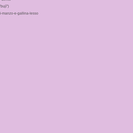
"bujì")
i-manzo-e-gallina-lesso