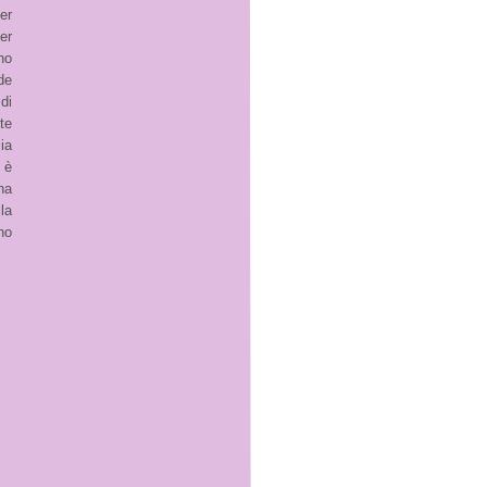
er
er
no
de
di
te
ia
 è
na
la
no