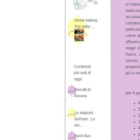
si tratt
realiz
accumul
Home baking :
compost
The artful ...
particol
carne a
affumica
magri c
l'uovo,
servito
Contenuti
proporzi
più visti di
più o m
oggi:
Biscotti di
per 4 p
Novara
3
Le stagioni
1
dell'orto : Le
1
ver...
Banh flan