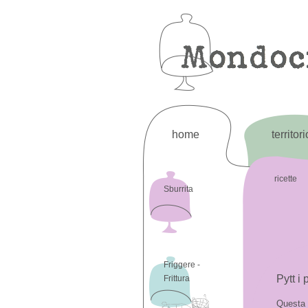
home
territori
ricette
Sburrita
Friggere -
Pytt i
Frittura
Questa è