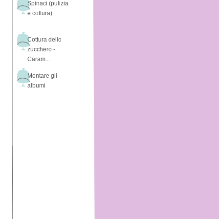
Spinaci (pulizia
e cottura)
Cottura dello
zucchero -
Caram...
Montare gli
albumi