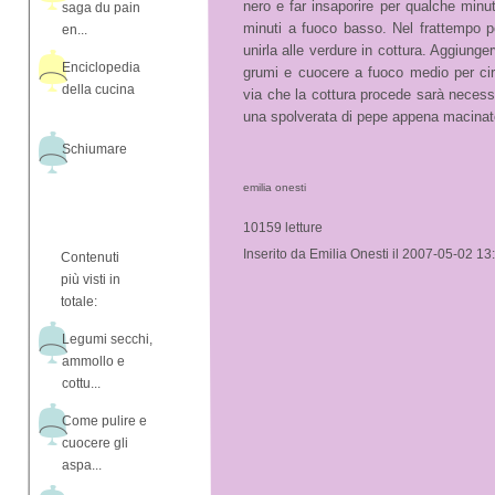
nero e far insaporire per qualche minu
saga du pain
minuti a fuoco basso. Nel frattempo por
en...
unirla alle verdure in cottura. Aggiung
Enciclopedia
grumi e cuocere a fuoco medio per cir
della cucina
via che la cottura procede sarà neces
una spolverata di pepe appena macinat
Schiumare
emilia onesti
10159 letture
Inserito da Emilia Onesti il 2007-05-02 13
Contenuti
più visti in
totale:
Legumi secchi,
ammollo e
cottu...
Come pulire e
cuocere gli
aspa...