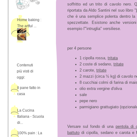
soffritto ed un trito di cavolo nero. 
riportata da Aldo Santini nel suo libro "
che è una semplice polenta dentro la 
Home baking :
spezzettate. Esistono anche versioni
The artful ...
esempio l'"intruglia" versiliese.
per 4 persone
1 cipolla rossa,
tritata
2 coste di sedano,
tritate
Contenuti
2 carote,
tritate
più visti di
2 mazzi (circa ½ kg) di cavolo 
oggi:
8 cucchiai colmi di farina di ma
Il pane fatto in
olio extra vergine d'oliva
casa
sale
pepe nero
parmigiano grattugiato (opzional
La Cucina
Italiana - Scuola
di...
Versare sul fondo di una
pentola di 
battuto
di cipolla, sedano e carota e 
100% pain : La