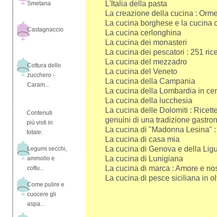
L'Italia della pasta
Smetana
La creazione della cucina : Orm
La cucina borghese e la cucina co
Castagnaccio
La cucina cerlonghina
La cucina dei monasteri
La cucina dei pescatori : 251 rice
La cucina del mezzadro
Cottura dello
La cucina del Veneto
zucchero -
La cucina della Campania
Caram...
La cucina della Lombardia in cent
La cucina della lucchesia
La cucina delle Dolomiti : Ricett
Contenuti
genuini di una tradizione gastr
più visti in
La cucina di "Madonna Lesina" : R
totale:
La cucina di casa mia
La cucina di Genova e della Ligu
Legumi secchi,
La cucina di Lunigiana
ammollo e
La cucina di marca : Amore e nost
cottu...
La cucina di pesce siciliana in olt
Come pulire e
cuocere gli
aspa...