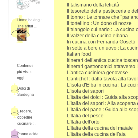
Il talismano della felicità
Il tesoretto della pasticceria e d
Il tonno : Le tonnare che "parla
Home baking :
Il tortellino : Un dono di nozze
The artful ...
Il triangolo culinario : La cucina
Il valzer della cucina elbana
In cucina con Fernanda Gosetti
In sette a bere un uovo : La cuc
Italian food
Itinerari dell'antica cucina tosca
Contenuti
Itinerari gastronomici attraverso l
più visti di
L'antica cuciniera genovese
oggi:
L'antichef : dalla tavola alla favo
L'isola d'Elba in cucina : La cuci
Dolci di
L'isola dei sapori
Sardegna
L'Italia dei dolci : Guida alla sc
L'Italia dei sapori : Alla scoper
L'Italia del pane : Guida alla sc
Credere,
L'Italia del pesce
obbedire,
L'Italia dell'orto
cucinare : ...
L'Italia della cucina del maiale
L'Italia della cucina dell'aia
Panna acida –