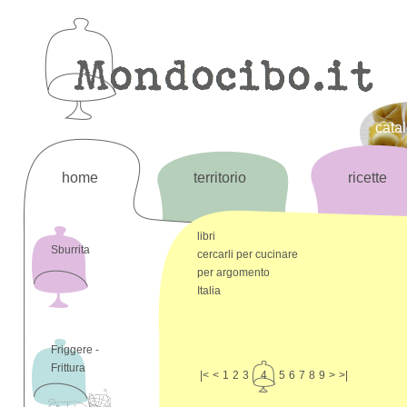
cata
home
territorio
ricette
libri
Sburrita
cercarli per cucinare
per argomento
Italia
Friggere -
Frittura
|<
<
1
2
3
4
5
6
7
8
9
>
>|