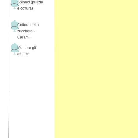
Spinaci (pulizia
e cottura)
Cottura dello
zucchero -
Caram...
Montare gli
albumi