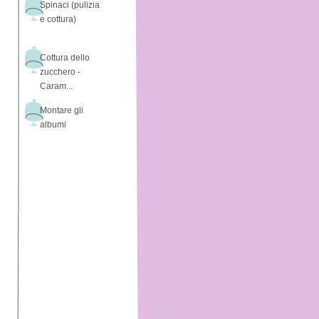
Spinaci (pulizia
e cottura)
Cottura dello
zucchero -
Caram...
Montare gli
albumi