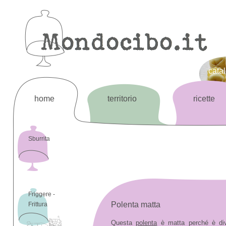
cata
home
territorio
ricette
Sburrita
Friggere -
Polenta matta
Frittura
Questa
polenta
è matta perché è dive