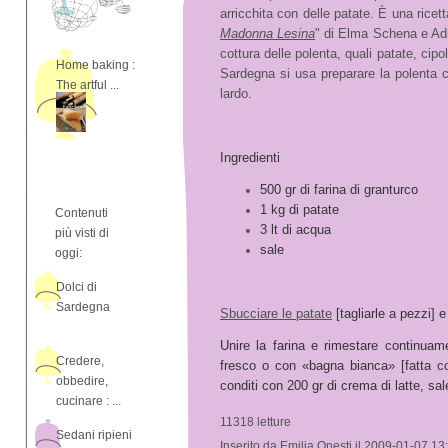
arricchita con delle patate. È una ricetta
Madonna Lesina
" di Elma Schena e Adri
cottura delle polenta, quali patate, cipo
Home baking :
Sardegna si usa preparare la polenta co
The artful ...
lardo.
Ingredienti
500 gr di farina di granturco
1 kg di patate
Contenuti
3 lt di acqua
più visti di
sale
oggi:
Dolci di
Sardegna
Sbucciare le patate
[tagliarle a pezzi] 
Unire la farina e rimestare continuam
Credere,
fresco o con «bagna bianca» [fatta con
obbedire,
conditi con 200 gr di crema di latte, sal
cucinare : ...
11318 letture
Sedani ripieni
Inserito da Emilia Onesti il 2009-01-07 13