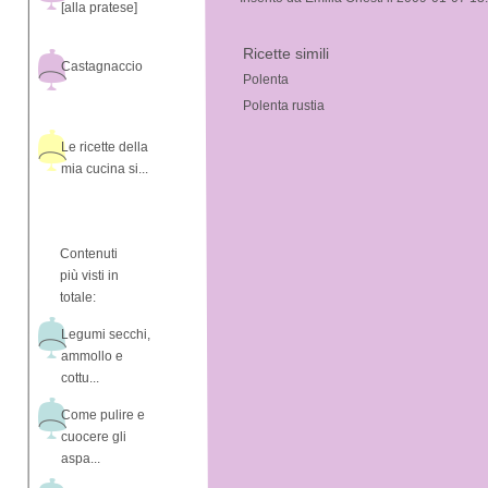
[alla pratese]
Ricette simili
Castagnaccio
Polenta
Polenta rustia
Le ricette della
mia cucina si...
Contenuti
più visti in
totale:
Legumi secchi,
ammollo e
cottu...
Come pulire e
cuocere gli
aspa...